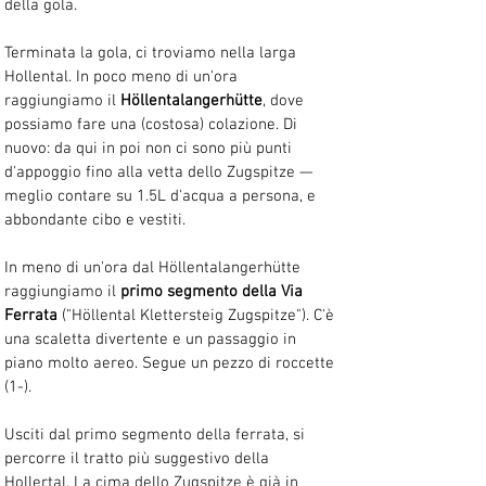
della gola.
Terminata la gola, ci troviamo nella larga 
Hollental. In poco meno di un'ora 
raggiungiamo il 
Höllentalangerhütte
, dove 
possiamo fare una (costosa) colazione. Di 
nuovo: da qui in poi non ci sono più punti 
d'appoggio fino alla vetta dello Zugspitze — 
meglio contare su 1.5L d'acqua a persona, e 
abbondante cibo e vestiti.
In meno di un'ora dal Höllentalangerhütte 
raggiungiamo il 
primo segmento della Via 
Ferrata
 ("Höllental Klettersteig Zugspitze"). C'è 
una scaletta divertente e un passaggio in 
piano molto aereo. Segue un pezzo di roccette 
(1-).
Usciti dal primo segmento della ferrata, si 
percorre il tratto più suggestivo della 
Hollertal. La cima dello Zugspitze è già in 