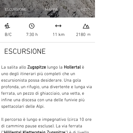
ESCURSIONE
MAPPA
FOTO
B/C
7:30 h
11 km
2180
m
ESCURSIONE
La salita allo 
Zugspitze
 lungo la 
Hollertal
 è 
uno degli itinerari più completi che un 
escursionista possa desiderare. Una gola 
profonda, un rifugio, una divertente e lunga via 
ferrata, un pezzo di ghiacciaio, una vetta, e 
infine una discesa con una delle funivie più 
spettacolari delle Alpi. 
Il percorso è lungo e impegnativo (circa 10 ore 
di cammino pause escluse). La via ferrata 
("
Höllental Klettersteig Zugspitze
") è di livello 