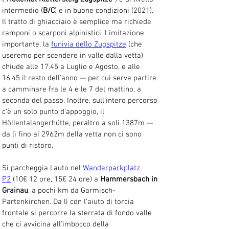
intermedio (
B/C
) e in buone condizioni (2021). 
Il tratto di ghiacciaio è semplice ma richiede 
ramponi o scarponi alpinistici. Limitazione 
importante, la 
funivia dello Zugspitze
 (che 
useremo per scendere in valle dalla vetta) 
chiude alle 17.45 a Luglio e Agosto, e alle 
16.45 il resto dell'anno — per cui serve partire 
a camminare fra le 4 e le 7 del mattino, a 
seconda del passo. Inoltre, sull'intero percorso 
c'è un solo punto d'appoggio, il 
Höllentalangerhütte, peraltro a soli 1387m — 
da lì fino ai 2962m della vetta non ci sono 
punti di ristoro.
Si parcheggia l'auto nel 
Wanderparkplatz 
P2
 (10€ 12 ore, 15€ 24 ore) a 
Hammersbach in 
Grainau
, a pochi km da Garmisch-
Partenkirchen. Da lì con l'aiuto di torcia 
frontale si percorre la sterrata di fondo valle 
che ci avvicina all'imbocco della 