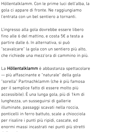
Höllentalklamm. Con le prime luci dell'alba, la 
gola ci appare di fronte. Ne raggiungiamo 
l'entrata con un bel sentiero a tornanti. 
L'ingresso alla gola dovrebbe essere libero 
fino alle 6 del mattino, e costa 5€ a testa a 
partire dalle 6. In alternativa, si può 
"scavalcare" la gola con un sentiero più alto, 
che richiede una mezz'ora di cammino in più. 
La 
Höllentalklamm
 è abbastanza spettacolare 
— più affascinante e "naturale" della gola 
"sorella" Partnachklamm (che è più famosa 
per il semplice fatto di essere molto più 
accessibile). È una lunga gola, più di 1km di 
lunghezza, un susseguirsi di gallerie 
illuminate, passaggi scavati nella roccia, 
ponticelli in ferro battuto, scale a chiocciola 
per risalire i punti più ripidi, cascate, ed 
enormi massi incastrati nei punti più stretti 