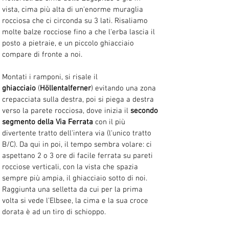
vista, cima più alta di un'enorme muraglia 
rocciosa che ci circonda su 3 lati. Risaliamo 
molte balze rocciose fino a che l'erba lascia il 
posto a pietraie, e un piccolo ghiacciaio 
compare di fronte a noi.
Montati i ramponi, si risale il 
ghiacciaio
 (
Höllentalferner
) evitando una zona 
crepacciata sulla destra, poi si piega a destra 
verso la parete rocciosa, dove inizia il 
secondo 
segmento della Via Ferrata
 con il più 
divertente tratto dell'intera via (l'unico tratto 
B/C). Da qui in poi, il tempo sembra volare: ci 
aspettano 2 o 3 ore di facile ferrata su pareti 
rocciose verticali, con la vista che spazia 
sempre più ampia, il ghiacciaio sotto di noi. 
Raggiunta una selletta da cui per la prima 
volta si vede l'Elbsee, la cima e la sua croce 
dorata è ad un tiro di schioppo.