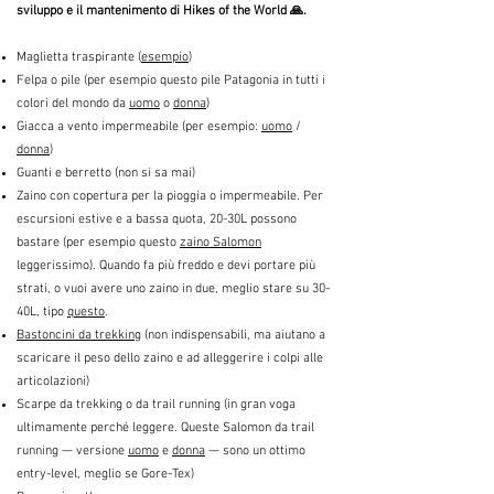
sviluppo e il mantenimento di Hikes of the World 🙏.
Maglietta traspirante (
esempio
)
Felpa o pile (per esempio questo pile Patagonia in tutti i
colori del mondo da
uomo
o
donna
)
Giacca a vento impermeabile (per esempio:
uomo
/
donna
)
Guanti e berretto (non si sa mai)
Zaino con copertura per la pioggia o impermeabile. Per
escursioni estive e a bassa quota, 20-30L possono
bastare (per esempio questo
zaino Salomon
leggerissimo). Quando fa più freddo e devi portare più
strati, o vuoi avere uno zaino in due, meglio stare su 30-
40L, tipo
questo
.
Bastoncini da trekking
(non indispensabili, ma aiutano a
scaricare il peso dello zaino e ad alleggerire i colpi alle
articolazioni)
Scarpe da trekking o da trail running (in gran voga
ultimamente perché leggere. Queste Salomon da trail
running — versione
uomo
e
donna
— sono un ottimo
entry-level, meglio se Gore-Tex)