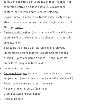
Zaino con copertura per la pioggia o impermeabile. Per
escursioni estive e a bassa quota, 20-30L possono
bastare (per esempio questo
zaino Salomon
leggerissimo). Quando fa più freddo e devi portare più
strati, o vuoi avere uno zaino in due, meglio stare su 30-
40L, tipo
questo
.
Bastoncini da trekking
(non indispensabili, ma aiutano a
scaricare il peso dello zaino e ad alleggerire i colpi alle
articolazioni)
Scarpe da trekking o da trail running (in gran voga
ultimamente perché leggere. Queste Salomon da trail
running — versione
uomo
e
donna
— sono un ottimo
entry-level, meglio se Gore-Tex)
Borraccia o thermos
Ramponcini leggeri
se pensi di trovare ghiaccio o neve
sul percorso (solo per escursioni invernali o primaverili)
Power bank o caricatore per il cellulare
Piccolo kit di emergenza (
esempio
)
Crema da sole (indispensabile)
Occhiali da sole