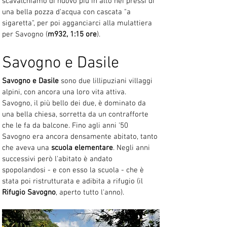
scavalchiamo di nuovo più in alto nei pressi di 
una bella pozza d'acqua con cascata "a 
sigaretta", per poi agganciarci alla mulattiera 
per Savogno (
m932, 1:15 ore
).
Savogno e Dasile
Savogno e Dasile
 sono due lillipuziani villaggi 
alpini, con ancora una loro vita attiva. 
Savogno, il più bello dei due, è dominato da 
una bella chiesa, sorretta da un contrafforte 
che le fa da balcone. Fino agli anni '50 
Savogno era ancora densamente abitato, tanto 
che aveva una 
scuola elementare
. Negli anni 
successivi però l'abitato è andato 
spopolandosi - e con esso la scuola - che è 
stata poi ristrutturata e adibita a rifugio (il 
Rifugio Savogno
, aperto tutto l'anno).