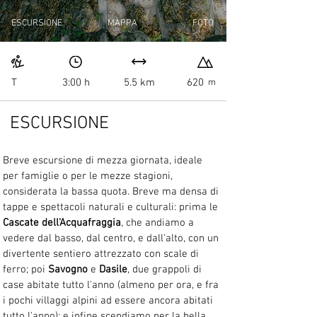
ESCURSIONE
MAPPA
FOTO
T
3:00 h
5.5 km
620
m
ESCURSIONE
Breve escursione di mezza giornata, ideale 
per famiglie o per le mezze stagioni, 
considerata la bassa quota. Breve ma densa di 
tappe e spettacoli naturali e culturali: prima le 
Cascate dell'Acquafraggia
, che andiamo a 
vedere dal basso, dal centro, e dall'alto, con un 
divertente sentiero attrezzato con scale di 
ferro; poi 
Savogno
 e 
Dasile
, due grappoli di 
case abitate tutto l'anno (almeno per ora, e fra 
i pochi villaggi alpini ad essere ancora abitati 
tutto l'anno); e infine scendiamo per la bella 