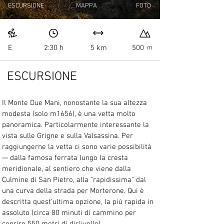
ESCURSIONE
MAPPA
FOTO
E
2:30 h
5 km
500
m
ESCURSIONE
Il Monte Due Mani, nonostante la sua altezza 
modesta (solo m1656), è una vetta molto 
panoramica. Particolarmente interessante la 
vista sulle Grigne e sulla Valsassina. Per 
raggiungerne la vetta ci sono varie possibilità 
— dalla famosa ferrata lungo la cresta 
meridionale, al sentiero che viene dalla 
Culmine di San Pietro, alla "rapidissima" dal 
una curva della strada per Morterone. Qui è 
descritta quest'ultima opzione, la più rapida in 
assoluto (circa 80 minuti di cammino per 