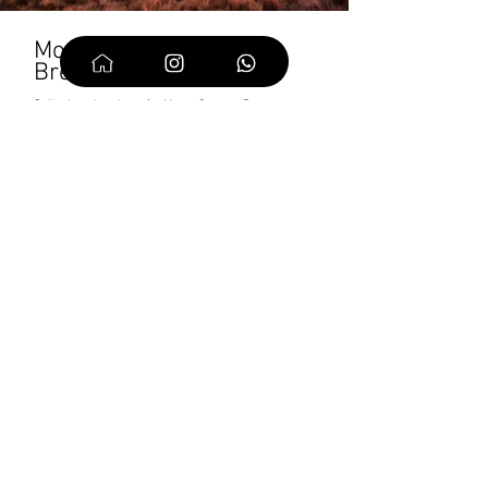
Monte Grona e Monte
Bregagno
Sulla dorsale erbosa fra Monte Grona e Bregagno, a
tu per tu col Lago di Como.
6:00 h
13 km
1120
8