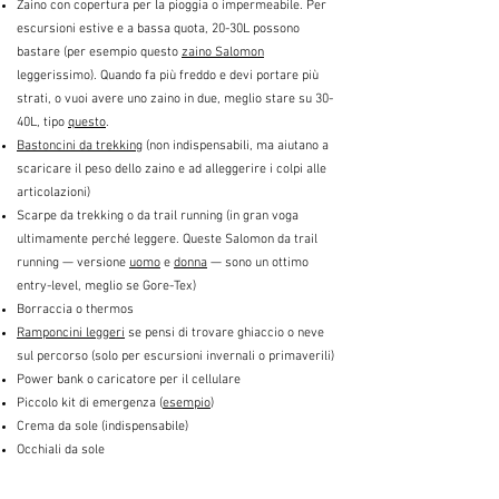
Zaino con copertura per la pioggia o impermeabile. Per
escursioni estive e a bassa quota, 20-30L possono
bastare (per esempio questo
zaino Salomon
leggerissimo). Quando fa più freddo e devi portare più
strati, o vuoi avere uno zaino in due, meglio stare su 30-
40L, tipo
questo
.
Bastoncini da trekking
(non indispensabili, ma aiutano a
scaricare il peso dello zaino e ad alleggerire i colpi alle
articolazioni)
Scarpe da trekking o da trail running (in gran voga
ultimamente perché leggere. Queste Salomon da trail
running — versione
uomo
e
donna
— sono un ottimo
entry-level, meglio se Gore-Tex)
Borraccia o thermos
Ramponcini leggeri
se pensi di trovare ghiaccio o neve
sul percorso (solo per escursioni invernali o primaverili)
Power bank o caricatore per il cellulare
Piccolo kit di emergenza (
esempio
)
Crema da sole (indispensabile)
Occhiali da sole