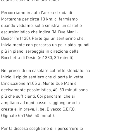
coprire 550 metri di dislivello). 
Percorriamo in auto l'aerea strada di 
Morterone per circa 10 km; ci fermiamo 
quando vediamo, sulla sinistra, un cartello 
escursionistico che indica "M. Due Mani - 
Desio" (m1120). Parte qui un sentierino che, 
inizialmente con percorso un po' ripido, quindi 
più in piano, serpeggia in direzione della 
Bocchetta di Desio (m1330, 30 minuti). 
Nei pressi di un casolare col tetto sfondato, ha 
inizio il ripido sentiero che ci porta in vetta. 
L'indicazione h1.05 al Monte Due Mani è 
decisamente pessimistica, 40-50 minuti sono 
più che sufficienti. Coi panorami che si 
ampliano ad ogni passo, raggiungiamo la 
cresta e, in breve, il bel Bivacco G.E.F.O. 
Olginate (m1656, 50 minuti). 
Per la discesa scegliamo di ripercorrere lo 