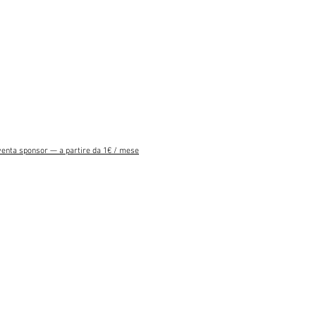
venta sponsor — a partire da 1€ / mese