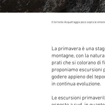
Il torrente Acquafraggia poco sopra le omon
La primavera è una stag
montagne, con la natura c
prati che si colorano di f
proponiamo escursioni pi
godere appieno del tepor
in continua evoluzione.
Le escursioni primaveri